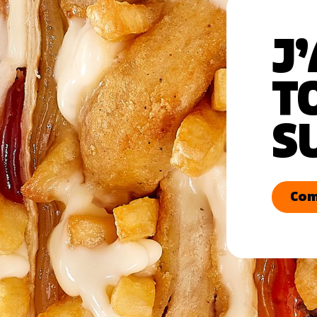
J’
T
S
Com