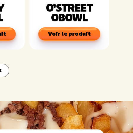
Y
O’STREET
L
OBOWL
uit
Voir le produit
s