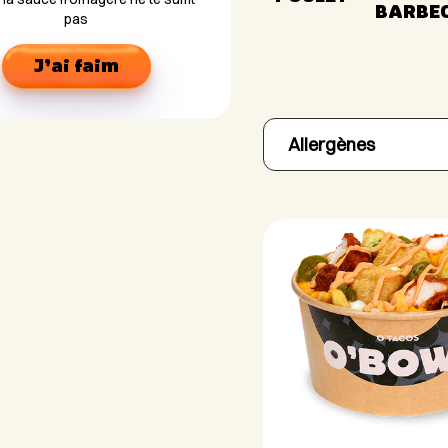
BARBE
pas
J’ai faim
Allergènes
Gluten
B
(blé, orge, seigle, avoi
Soja
Oeufs
Céleri