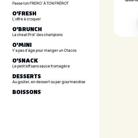
Passe ton FRERO’ À TON FRÉROT
O'FRESH
L’offre à croquer
O'BRUNCH
La cheat Prot' des champions
O'MINI
Y’a pas d’âge pour manger un Otacos
O'SNACK
Le petit kiff sans sauce fromagère
DESSERTS
Au goûter, en dessert ou par gourmandise
BOISSONS