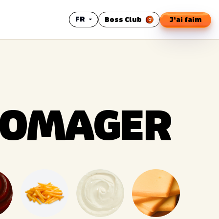
FR
Boss Club
J’ai faim
ille
mes-nous
ranchisé
ROMAGER
et engagements
Club
ns-nous