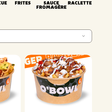
CUE
FRITES
SAUCE
RACLETTE
FROMAGÈRE
BANGER
BANGER
ANGER
ne, kamut, épeautre)