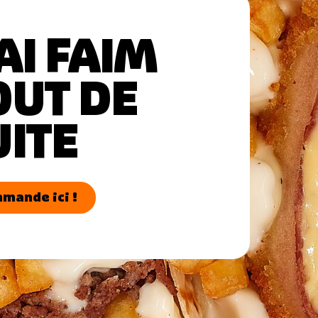
AI FAIM
OUT DE
UITE
mande ici !