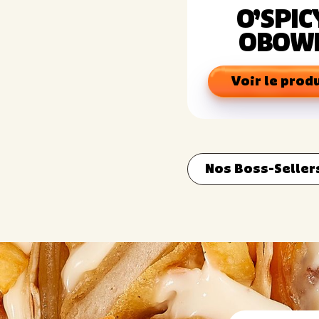
O’SPIC
Moutarde
OBOW
Sulfites
Voir le prod
Nos Boss-Seller