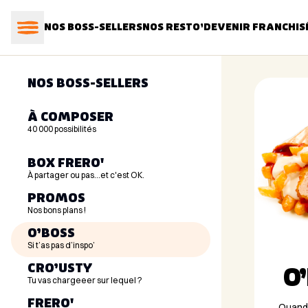
NOS BOSS-SELLERS
NOS RESTO’
DEVENIR FRANCHIS
NOS BOSS-SELLERS
À COMPOSER
40 000 possibilités
Trouve to
BOX FRERO'
À partager ou pas...et c'est OK.
À partager ou pas...et c'est OK.
PROMOS
+ Tout voir
Nos bons plans !
O’BOSS
Si t’as pas d’inspo’
CRO’USTY
O
Tu vas chargeeer sur lequel ?
FRERO'
Quand 